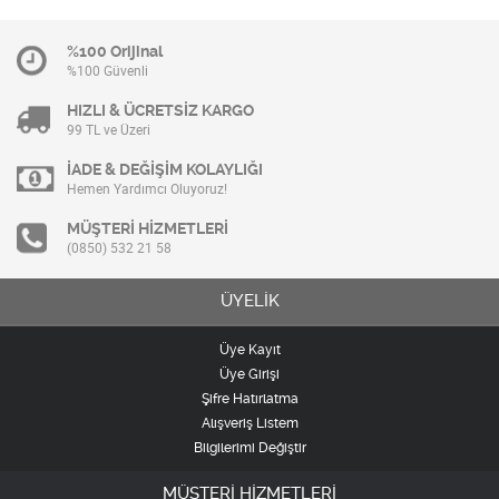
%100 Orijinal
%100 Güvenli
HIZLI & ÜCRETSİZ KARGO
99 TL ve Üzeri
İADE & DEĞİŞİM KOLAYLIĞI
Hemen Yardımcı Oluyoruz!
MÜŞTERİ HİZMETLERİ
(0850) 532 21 58
ÜYELİK
Üye Kayıt
Üye Girişi
Şifre Hatırlatma
Alışveriş Listem
Bilgilerimi Değiştir
MÜŞTERİ HİZMETLERİ