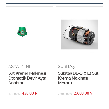
ASYA-ZENİT
SÜBİTAŞ
Süt Krema Makinesi
Sübitaş DE-140 Lt Süt
l
Otomatik Devir Ayar
Krema Makinası
Anahtarı
Motoru
430,00
₺
2.600,00
₺
430,00
₺
2.600,00
₺