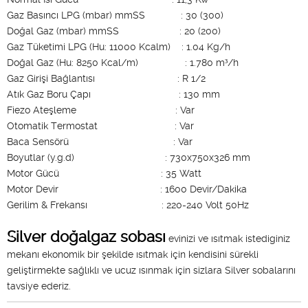
Gaz Basıncı LPG (mbar) mmSS : 30 (300)
Doğal Gaz (mbar) mmSS : 20 (200)
Gaz Tüketimi LPG (Hu: 11000 Kcalm) : 1.04 Kg/h
Doğal Gaz (Hu: 8250 Kcal/m) : 1.780 m³/h
Gaz Girişi Bağlantısı : R 1/2
Atık Gaz Boru Çapı : 130 mm
Fiezo Ateşleme : Var
Otomatik Termostat : Var
Baca Sensörü : Var
Boyutlar (y.g.d) : 730x750x326 mm
Motor Gücü : 35 Watt
Motor Devir : 1600 Devir/Dakika
Gerilim & Frekansı : 220-240 Volt 50Hz
Silver doğalgaz sobası
evinizi ve ısıtmak istediginiz
mekanı ekonomik bir şekilde ısıtmak için kendisini sürekli
geliştirmekte sağlıklı ve ucuz ısınmak için sizlara Silver sobalarını
tavsiye ederiz.