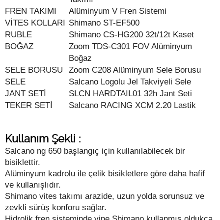
FREN TAKIMI
Alüminyum V Fren Sistemi
VİTES KOLLARI
Shimano ST-EF500
RUBLE
Shimano CS-HG200 32t/12t Kaset
BOĞAZ
Zoom TDS-C301 FOV Alüminyum
Boğaz
SELE BORUSU
Zoom C208 Alüminyum Sele Borusu
SELE
Salcano Logolu Jel Takviyeli Sele
JANT SETİ
SLCN HARDTAIL01 32h Jant Seti
TEKER SETİ
Salcano RACING XCM 2.20 Lastik
Kullanım Şekli :
Salcano ng 650 başlangıç için kullanılabilecek bir
bisiklettir.
Alüminyum kadrolu ile çelik bisikletlere göre daha hafif
ve kullanışlıdır.
Shimano vites takımı arazide, uzun yolda sorunsuz ve
zevkli sürüş konforu sağlar.
Hidrolik fren sisteminde yine Shimano kullanmış oldukca