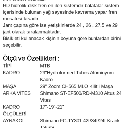
HD hidrolik disk fren en ileri sistemdir balatalar sistem
içerisinde bulunan yağ sayesinde kavrama yapar fren
mesafesi kısadır.
Jant çapına göre ise yetişkinlerde 24 , 26 , 27.5 ve 29
jant olarak sıralanmaktadır.
Bisikleti kullanacak kişinin boyuna göre bunlardan birini
seçebilir.
Ölçü ve Özellikleri :
TİPİ
MTB
KADRO
29"Hydroformed Tubes Alüminyum
Kadro
MAŞA
29” Zoom CH565 MLO Kilitli Maşa
ARKA VİTES
Shimano ST-EF500/RD-M310 Altus 24
Vites
KADRO
17”-19”-21”
ÖLÇÜLERİ
AYNAKOL
Shimano FC-TY301 42t/34t/24t Krank
Takımı