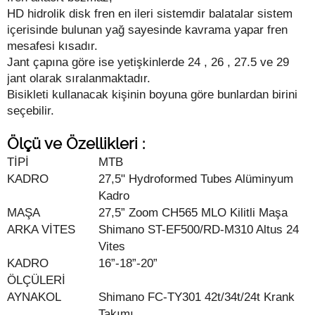
HD hidrolik disk fren en ileri sistemdir balatalar sistem
içerisinde bulunan yağ sayesinde kavrama yapar fren
mesafesi kısadır.
Jant çapına göre ise yetişkinlerde 24 , 26 , 27.5 ve 29
jant olarak sıralanmaktadır.
Bisikleti kullanacak kişinin boyuna göre bunlardan birini
seçebilir.
Ölçü ve Özellikleri :
TİPİ
MTB
KADRO
27,5" Hydroformed Tubes Alüminyum
Kadro
MAŞA
27,5” Zoom CH565 MLO Kilitli Maşa
ARKA VİTES
Shimano ST-EF500/RD-M310 Altus 24
Vites
KADRO
16”-18”-20”
ÖLÇÜLERİ
AYNAKOL
Shimano FC-TY301 42t/34t/24t Krank
Takımı