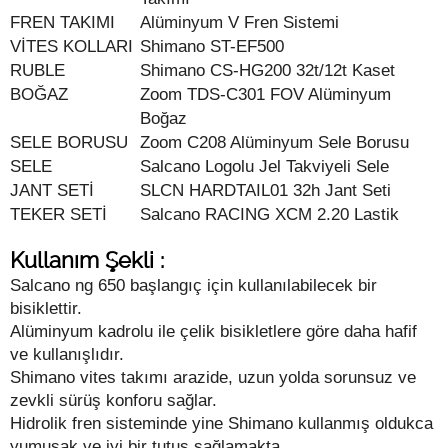
FREN TAKIMI
Alüminyum V Fren Sistemi
VİTES KOLLARI
Shimano ST-EF500
RUBLE
Shimano CS-HG200 32t/12t Kaset
BOĞAZ
Zoom TDS-C301 FOV Alüminyum
Boğaz
SELE BORUSU
Zoom C208 Alüminyum Sele Borusu
SELE
Salcano Logolu Jel Takviyeli Sele
JANT SETİ
SLCN HARDTAIL01 32h Jant Seti
TEKER SETİ
Salcano RACING XCM 2.20 Lastik
Kullanım Şekli :
Salcano ng 650 başlangıç için kullanılabilecek bir
bisiklettir.
Alüminyum kadrolu ile çelik bisikletlere göre daha hafif
ve kullanışlıdır.
Shimano vites takımı arazide, uzun yolda sorunsuz ve
zevkli sürüş konforu sağlar.
Hidrolik fren sisteminde yine Shimano kullanmış oldukca
yumuşak ve iyi bir tutuş sağlamakta.