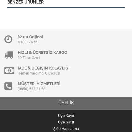
BENZER ÜRÜNLER
%100 Orijinal
%100 Güvenli
HIZLI & ÜCRETSİZ KARGO
99 TL ve Üzeri
İADE & DEĞİŞİM KOLAYLIĞI
Hemen Yardımcı Oluyoruz!
MÜŞTERİ HİZMETLERİ
(0850) 532 21 58
ÜYELİK
Üye Kayıt
Üye Girişi
Şifre Hatırlatma