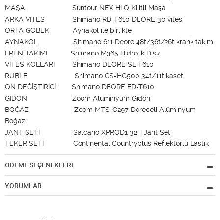
MAŞA Suntour NEX HLO Kilitli Maşa
ARKA VİTES Shimano RD-T610 DEORE 30 vites
ORTA GÖBEK Aynakol ile birlikte
AYNAKOL Shimano 611 Deore 48t/36t/26t krank takımı
FREN TAKIMI Shimano M365 Hidrolik Disk
VİTES KOLLARI Shimano DEORE SL-T610
RUBLE Shimano CS-HG500 34t/11t kaset
ÖN DEĞİŞTİRİCİ Shimano DEORE FD-T610
GİDON Zoom Alüminyum Gidon
BOĞAZ Zoom MTS-C297 Dereceli Alüminyum
Boğaz
JANT SETİ Salcano XPROD1 32H Jant Seti
TEKER SETİ Continental Countryplus Reflektörlü Lastik
ÖDEME SEÇENEKLERİ
YORUMLAR