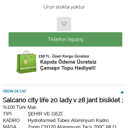
Ürün stokta yoktur
Telefon Sipariş
ÜRÜN DETAY
Salcano city life 20 lady v 28 jant bisiklet ;
%100 Türk Malı
TİPİ
ŞEHİR VE GEZİ
KADRO
Hydroformed Tubes Alüminyum Kadro
MAŞA
Zoom CH120 Alüminyum Taçlı 700C MLO