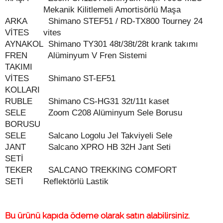
Mekanik Kilitlemeli Amortisörlü Maşa
ARKA
Shimano STEF51 / RD-TX800 Tourney 24
VİTES
vites
AYNAKOL
Shimano TY301 48t/38t/28t krank takımı
FREN
Alüminyum V Fren Sistemi
TAKIMI
VİTES
Shimano ST-EF51
KOLLARI
RUBLE
Shimano CS-HG31 32t/11t kaset
SELE
Zoom C208 Alüminyum Sele Borusu
BORUSU
SELE
Salcano Logolu Jel Takviyeli Sele
JANT
Salcano XPRO HB 32H Jant Seti
SETİ
TEKER
SALCANO TREKKING COMFORT
SETİ
Reflektörlü Lastik
Bu ürünü kapıda ödeme olarak satın alabilirsiniz.