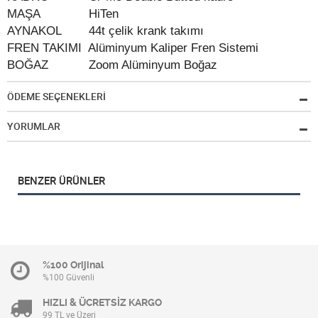
MAŞA
HiTen
AYNAKOL
44t çelik krank takımı
FREN TAKIMI
Alüminyum Kaliper Fren Sistemi
BOĞAZ
Zoom Alüminyum Boğaz
ÖDEME SEÇENEKLERİ
YORUMLAR
BENZER ÜRÜNLER
%100 Orijinal
%100 Güvenli
HIZLI & ÜCRETSİZ KARGO
99 TL ve Üzeri