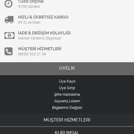
%100 Orijinal
%100 Güvenli
HIZLI & ÜCRETSİZ KARGO
99 TL ve Üzeri
İADE & DEĞİŞİM KOLAYLIĞI
Hemen Yardımcı Oluyoruz!
MÜŞTERİ HİZMETLERİ
(0850) 532 21 58
ÜYELİK
Üye Kayıt
Üye Girişi
Şifre Hatırlatma
Alışveriş Listem
Bilgilerimi Değiştir
MÜŞTERİ HİZMETLERİ
KURUMSAL