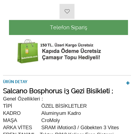
Telefon Sipariş
ÜRÜN DETAY
Salcano Bosphorus i3 Gezi Bisikleti ;
Genel Özellikleri :
TİPİ
ÖZEL BİSİKLETLER
KADRO
Aluminyum Kadro
MAŞA
CroMoly
ARKA VİTES
SRAM iMotion3 / Göbekten 3 Vites