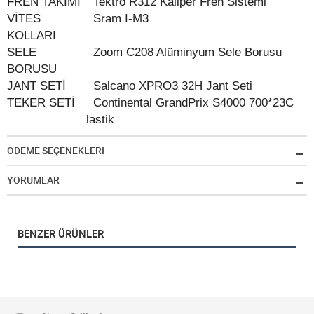
FREN TAKIMI
Tektro R312 Kaliper Fren Sistemi
VİTES
Sram I-M3
KOLLARI
SELE
Zoom C208 Alüminyum Sele Borusu
BORUSU
JANT SETİ
Salcano XPRO3 32H Jant Seti
TEKER SETİ
Continental GrandPrix S4000 700*23C
lastik
ÖDEME SEÇENEKLERİ
YORUMLAR
BENZER ÜRÜNLER