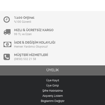
%100 Orijinal
%100 Güvenli
HIZLI & ÜCRETSİZ KARGO
99 TL ve Üzeri
İADE & DEĞİŞİM KOLAYLIĞI
Hemen Yardımcı Oluyoruz!
MÜŞTERİ HİZMETLERİ
(0850) 532 21 58
ÜYELİK
Üye Kayıt
Üye Girişi
Şifre Hatırlatma
Alışveriş Listem
Bilgilerimi Değiştir