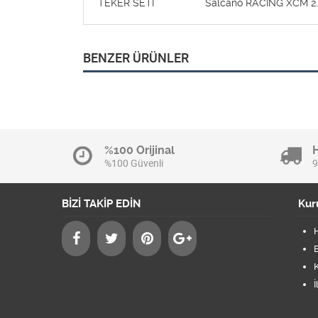
TEKER SETİ Salcano RACING XCM 2.20
BENZER ÜRÜNLER
%100 Orijinal
%100 Güvenli
9
BİZİ TAKİP EDİN
Kur
B
K
İ