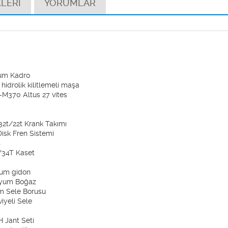
LERİ
YORUMLAR
 Kadro
k kilitlemeli maşa
0 Altus 27 vites
2t Krank Takımı
 Fren Sistemi
s
T Kaset
 gidon
m Boğaz
ele Borusu
li Sele
ant Seti