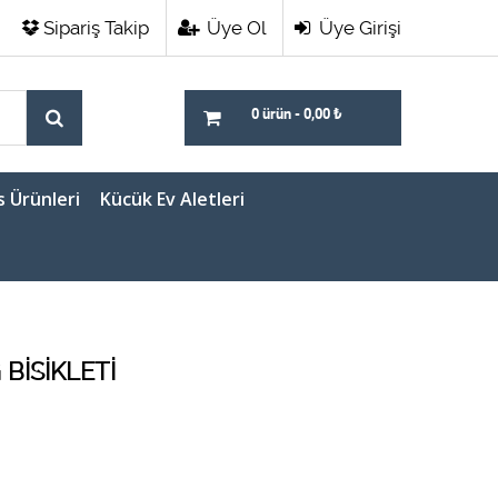
Sipariş Takip
Üye Ol
Üye Girişi
0 ürün
-
0,00
₺
s Ürünleri
Kücük Ev Aletleri
BİSİKLETİ