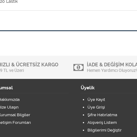
 Lastik
HIZLI & ÜCRETSİZ KARGO
İADE & DEĞİŞİM KOLA
9 TL ve Üzeri
Hemen Yardımcı Oluyoruz!
umsal
Üyelik
Hakkımızda
Üye Kayıt
ize Ulaşın
Üye Girişi
urumsal Bilgiler
Şifre Hatırlatma
letişim Forumları
Alışveriş Listem
Bilgilerimi Değiştir