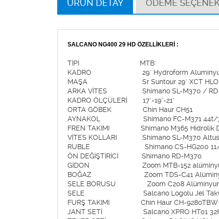
ÜRÜN DETAY
ÖDEME SEÇENEK
SALCANO NG400 29 HD ÖZELLİKLERİ :
TİPİ MTB
KADRO 29" Hydroform Aluminyum
MAŞA Sr Suntour 29" XCT HLO hidroli
ARKA VİTES Shimano SL-M370 / RD-M37
KADRO ÖLÇÜLERİ 17"-19"-21"
ORTA GÖBEK Chin Haur CH51
AYNAKOL Shimano FC-M371 44t/32t/2
FREN TAKIMI Shimano M365 Hidrolik Disk
VİTES KOLLARI Shimano SL-M370 Altu
RUBLE Shimano CS-HG200 11/34
ÖN DEĞİŞTİRİCİ Shimano RD-M370
GİDON Zoom MTB-152 alüminyum
BOĞAZ Zoom TDS-C41 Alüminyu
SELE BORUSU Zoom C208 Alüminyum S
SELE Salcano Logolu Jel Takviye
FURŞ TAKIMI Chin Haur CH-9280TBW
JANT SETİ Salcano XPRO HT01 32H J