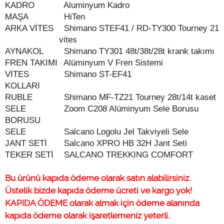
KADRO
Aluminyum Kadro
MAŞA
HiTen
ARKA VİTES
Shimano STEF41 / RD-TY300 Tourney 21
vites
AYNAKOL
Shimano TY301 48t/38t/28t krank takımı
FREN TAKIMI
Alüminyum V Fren Sistemi
VİTES
Shimano ST-EF41
KOLLARI
RUBLE
Shimano MF-TZ21 Tourney 28t/14t kaset
SELE
Zoom C208 Alüminyum Sele Borusu
BORUSU
SELE
Salcano Logolu Jel Takviyeli Sele
JANT SETİ
Salcano XPRO HB 32H Jant Seti
TEKER SETİ
SALCANO TREKKING COMFORT
Bu ürünü kapıda ödeme olarak satın alabilirsiniz.
Üstelik bizde kapıda ödeme ücreti ve kargo yok!
KAPIDA ÖDEME olarak almak için ödeme alanında
kapıda ödeme olarak işaretlemeniz yeterli.