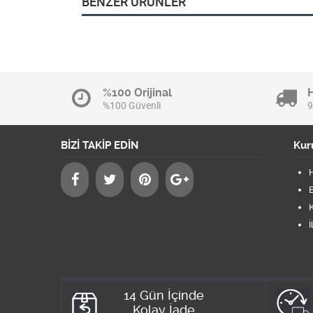
BENZER ÜRÜNLER
%100 Orijinal
%100 Güvenli
9
BİZİ TAKİP EDİN
Kur
B
K
İ
14 Gün İçinde
Kolay İade