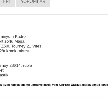
LERİ
YORUMLAR
minyum Kadro
tisörlü Maşa
500 Tourney 21 Vites
8t krank takımı
ey 28t/14t ruble
eti
astik
telik bizde kapıda ödeme ücreti ve kargo yok! KAPIDA ÖDEME olarak almak için