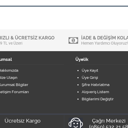
HIZLI & ÜCRETSİZ KARGO
İADE & DEĞİŞİM KOLA
9 TL ve Üzeri
Hemen Yardımcı Oluyoruz!
umsal
Üyelik
Hakkımızda
Üye Kayıt
ize Ulaşın
Üye Girişi
urumsal Bilgiler
Şifre Hatırlatma
letişim Forumları
Alışveriş Listem
Bilgilerimi Değiştir
Ücretsiz Kargo
Çağrı Merkezi
(0850) 532 21 5