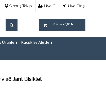
Sipariş Takip
Üye Ol
Üye Girişi
0 ürün
-
0,00
₺
s Ürünleri
Kücük Ev Aletleri
v 28 Jant Bisiklet