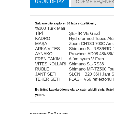
ÜRÜN DETAY
ÖDEME SEÇENEK
Salcano city explorer 30 lady v özellikleri ;
%100 Türk Malı
TİPİ
ŞEHİR VE GEZİ
KADRO
Hydroformed Tubes Alü
MAŞA
Zoom CH130 700C Amor
ARKA VİTES
Shimano SL-RS36/RD-TZ
AYNAKOL
Prowheel AD08 48t/38t/2
FREN TAKIMI
Alüminyum V Fren
VİTES KOLLARI
Shimano SL-RS36
RUBLE
Shimano MF-TZ500 Tourn
JANT SETİ
SLCN HB20 36H Jant S
TEKER SETİ
FLASH V66 reflektörlü l
Bu ürünü kapıda ödeme olarak satın alabilirsiniz. Üs
yeterli.