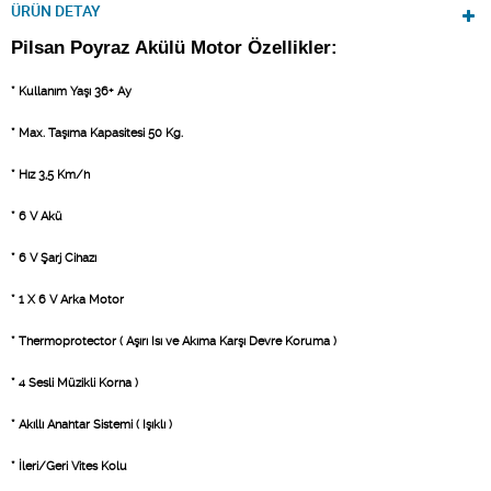
ÜRÜN DETAY
Pilsan Poyraz Akülü Motor Özellikler:
* Kullanım Yaşı 36+ Ay
* Max. Taşıma Kapasitesi 50 Kg.
* Hız 3,5 Km/h
* 6 V Akü
* 6 V Şarj Cihazı
* 1 X 6 V Arka Motor
* Thermoprotector ( Aşırı Isı ve Akıma Karşı Devre Koruma )
* 4 Sesli Müzikli Korna )
* Akıllı Anahtar Sistemi ( Işıklı )
* İleri/Geri Vites Kolu