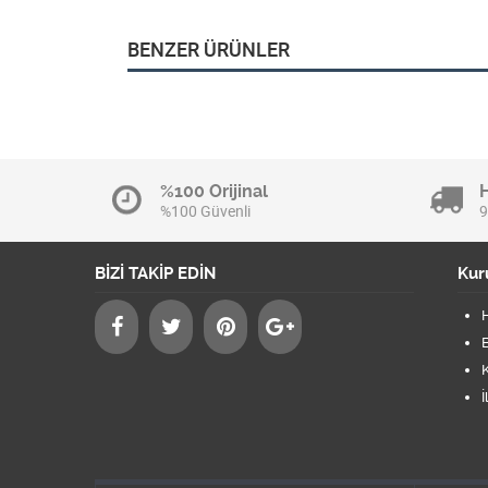
BENZER ÜRÜNLER
%100 Orijinal
%100 Güvenli
9
BİZİ TAKİP EDİN
Kur
B
K
İ