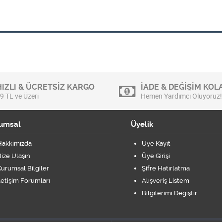
HIZLI & ÜCRETSİZ KARGO
İADE & DEĞİŞİM KOLA
9 TL ve Üzeri
Hemen Yardımcı Oluyoruz!
umsal
Üyelik
Hakkımızda
Üye Kayıt
ize Ulaşın
Üye Girişi
urumsal Bilgiler
Şifre Hatırlatma
letişim Forumları
Alışveriş Listem
Bilgilerimi Değiştir