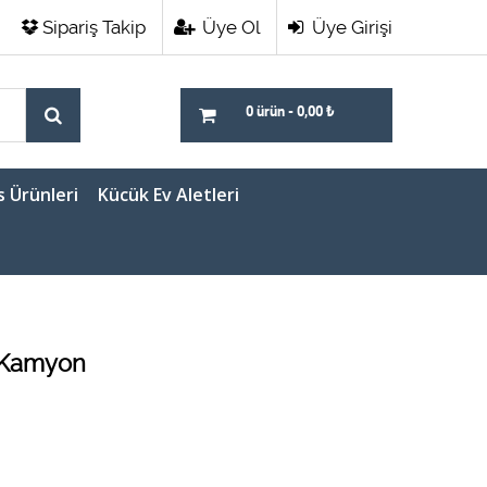
Sipariş Takip
Üye Ol
Üye Girişi
0 ürün
-
0,00
₺
s Ürünleri
Kücük Ev Aletleri
 Kamyon