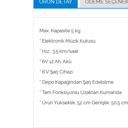
ÜRÜN DETAY
ÖDEME SEÇENEK
Max. Kapasite 5 kg
* Elektronik Müzik Kutusu
* Hız : 3,5 km/saat
* 6V 12 Ah. Akü
* 6 V Şarj Cihazı
* Depo Kapağından Şarj Edebilme
* Tam Fonksiyonlu Uzaktan Kumanda.
* Ürün Yükseklik: 52 cm Genişlik: 50,5 