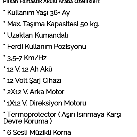
Pilsan Fantastik Akülü Araba Özellikleri:
* Kullanım Yaşı 36+ Ay
* Max. Taşıma Kapasitesi 50 kg.
* Uzaktan Kumandalı
* Ferdi Kullanım Pozisyonu
* 3,5-7 Km/Hz
* 12 V. 12 Ah Akü
* 12 Volt Şarj Cihazı
* 2X12 V. Arka Motor
* 1X12 V. Direksiyon Motoru
* Termoprotector ( Aşırı Isınmaya Karşı
Devre Koruma )
* 6 Sesli Müzikli Korna