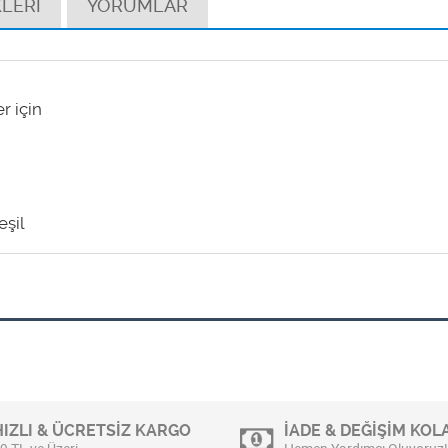
LERİ
YORUMLAR
r için
eşil
HIZLI & ÜCRETSİZ KARGO
İADE & DEĞİŞİM KOLA