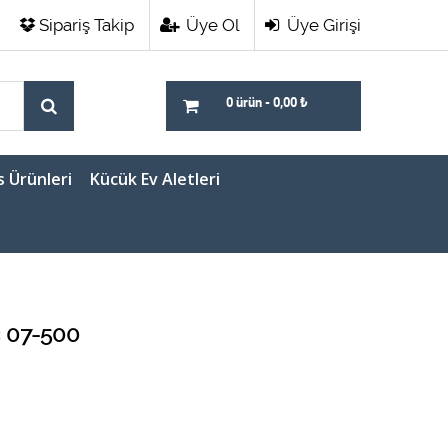
Sipariş Takip
Üye Ol
Üye Girişi
0 ürün
-
0,00
₺
s Ürünleri
Kücük Ev Aletleri
ç 07-500