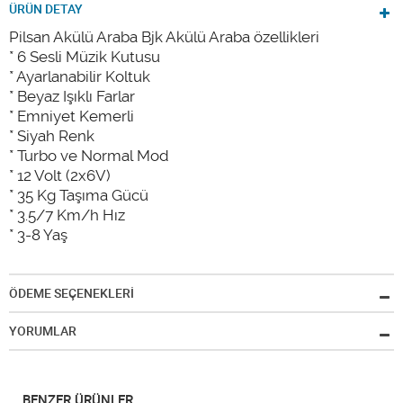
ÜRÜN DETAY
Pilsan Akülü Araba Bjk Akülü Araba özellikleri
* 6 Sesli Müzik Kutusu
* Ayarlanabilir Koltuk
* Beyaz Işıklı Farlar
* Emniyet Kemerli
* Siyah Renk
* Turbo ve Normal Mod
* 12 Volt (2x6V)
* 35 Kg Taşıma Gücü
* 3.5/7 Km/h Hız
* 3-8 Yaş
ÖDEME SEÇENEKLERİ
YORUMLAR
BENZER ÜRÜNLER