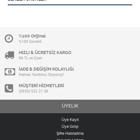
%100 Orijinal
%100 Güvenli
HIZLI & ÜCRETSİZ KARGO
99 TL ve Üzeri
İADE & DEĞİŞİM KOLAYLIĞI
Hemen Yardımcı Oluyoruz!
MÜŞTERİ HİZMETLERİ
(0850) 532 21 58
ÜYELİK
Üye Kayıt
Üye Girişi
Şifre Hatırlatma