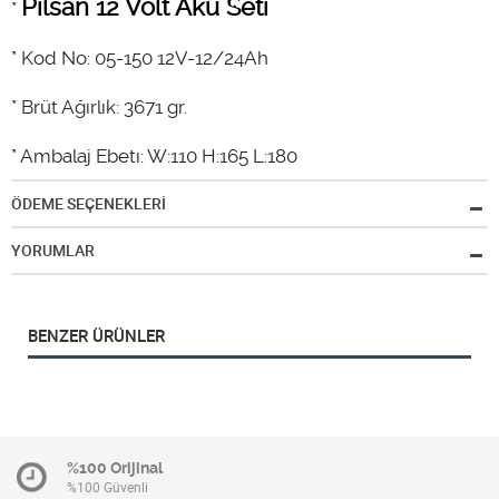
Pilsan 12 Volt Akü Seti
*
* Kod No: 05-150 12V-12/24Ah
* Brüt Ağırlık: 3671 gr.
* Ambalaj Ebetı: W:110 H:165 L:180
ÖDEME SEÇENEKLERİ
YORUMLAR
BENZER ÜRÜNLER
%100 Orijinal
%100 Güvenli