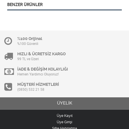
BENZER ÜRÜNLER
%100 Orijinal
%100 Güvenli
HIZLI & ÜCRETSİZ KARGO
99 TL ve Üzeri
İADE & DEĞİŞİM KOLAYLIĞI
Hemen Yardımcı Oluyoruz!
MÜŞTERİ HİZMETLERİ
(0850) 532 21 58
ÜYELİK
Üye Kayıt
Üye Girişi
Şifre Hatırlatma