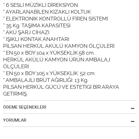
* 6 SESLİ MÜZİKLİ DİREKSİYON
* AYARLANABİLEN KIZAKLI KOLTUK
* ELEKTRONİK KONTROLLÜ FİREN SİSTEMİ
* 35 Kg. TAŞIMA KAPASİTESİ
* AKÜ ŞARJ CİHAZI
* IŞIKLI KONTAK ANAHTARI
PİLSAN HERKÜL AKÜLÜ KAMYON ÖLÇÜLERİ
* EN:50 x BOY:104 x YÜKSEKLİK:58 cm.
HERKÜL AKÜLÜ KAMYON ÜRÜN AMBALAJ
ÖLÇÜLERİ
* EN:50 x BOY:105 x YÜKSEKLİK: 52 cm.
* AMBALAJLI BRÜT AĞIRLIĞI: 13 Kg.
PİLSAN HERKÜL GÜCÜ VE ESTETİGİ BİR ARAYA
GETİRMİŞ
.
ÖDEME SEÇENEKLERİ
YORUMLAR