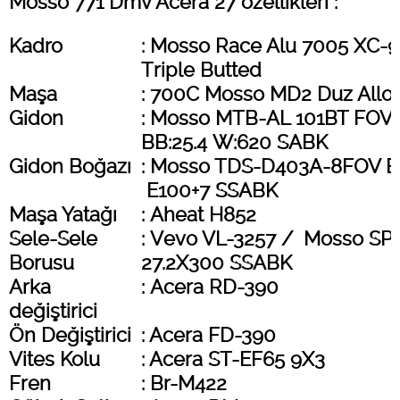
Mosso 771 Dmv Acera 27 özellikleri :
Kadro
: Mosso Race Alu 7005 XC-
Triple Butted
Maşa
: 700C Mosso MD2 Duz Allo
Gidon
: Mosso MTB-AL 101BT FOV
BB:25.4 W:620 SABK
Gidon Boğazı
: Mosso TDS-D403A-8FOV BB
E100+7 SSABK
Maşa Yatağı
: Aheat H852
Sele-Sele
: Vevo VL-3257 / Mosso SP
Borusu
27.2X300 SSABK
Arka
: Acera RD-390
değiştirici
Ön Değiştirici
: Acera FD-390
Vites Kolu
: Acera ST-EF65 9X3
Fren
: Br-M422