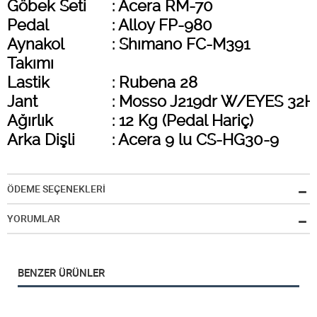
Göbek Seti
: Acera RM-70
Pedal
: Alloy FP-980
Aynakol
: Shımano FC-M391
Takımı
Lastik
: Rubena 28
Jant
: Mosso J219dr W/EYES 32H
Ağırlık
: 12 Kg (Pedal Hariç)
Arka Dişli
: Acera 9 lu CS-HG30-9
ÖDEME SEÇENEKLERİ
YORUMLAR
BENZER ÜRÜNLER