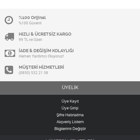
%100 Orijinal
%100 Güvenli
HIZLI & ÜCRETSİZ KARGO
99 TL ve Üzeri
İADE & DEĞİŞİM KOLAYLIĞI
Hemen Yardımcı Oluyoruz!
MÜŞTERİ HİZMETLERİ
(0850) 532 21 58
ÜYELİK
Üye Kayıt
Üye Girişi
Şifre Hatırlatma
Alışveriş Listem
Bilgilerimi Değiştir