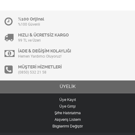
%100 Orijinal
%100 Güvenli
HIZLI & ÜCRETSİZ KARGO
99 TL ve Üzeri
İADE & DEĞİŞİM KOLAYLIĞI
Hemen Yardımcı Oluyoruz!
MÜŞTERİ HİZMETLERİ
(0850) 532 21 58
ÜYELİK
Üye Kayıt
Üye Girişi
Şifre Hatırlatma
Alışveriş Listem
Bilgilerimi Değiştir