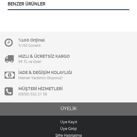
BENZER ÜRÜNLER
%100 Orijinal
%100 Güvenli
HIZLI & ÜCRETSİZ KARGO
99 TL ve Üzeri
İADE & DEĞİŞİM KOLAYLIĞI
Hemen Yardımcı Oluyoruz!
MÜŞTERİ HİZMETLERİ
(0850) 532 21 58
ÜYELİK
Üye Kayıt
Üye Girişi
Şifre Hatırlatma