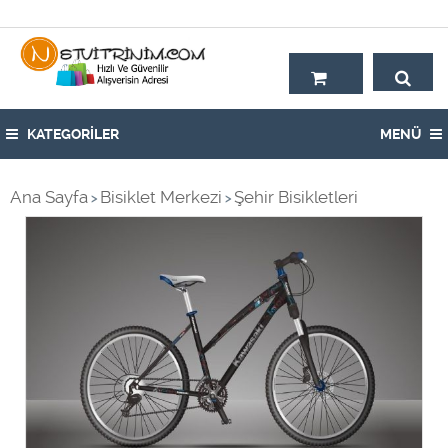
Hoşgeldiniz,
KATEGORİLER
MENÜ
Ana Sayfa
Bisiklet Merkezi
Şehir Bisikletleri
>
>