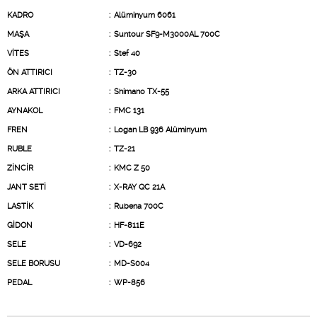
KADRO
:
Alüminyum 6061
MAŞA
:
Suntour SF9-M3000AL 700C
VİTES
:
Stef 40
ÖN ATTIRICI
:
TZ-30
ARKA ATTIRICI
:
Shimano TX-55
AYNAKOL
:
FMC 131
FREN
:
Logan LB 936 Alüminyum
RUBLE
:
TZ-21
ZİNCİR
:
KMC Z 50
JANT SETİ
:
X-RAY QC 21A
LASTİK
:
Rubena 700C
GİDON
:
HF-811E
SELE
:
VD-692
SELE BORUSU
:
MD-S004
PEDAL
:
WP-856