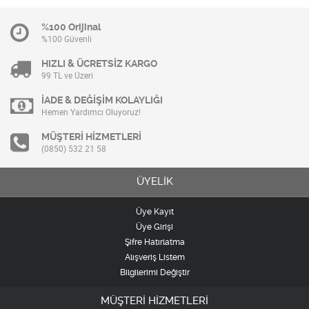
%100 Orijinal
%100 Güvenli
HIZLI & ÜCRETSİZ KARGO
99 TL ve Üzeri
İADE & DEĞİŞİM KOLAYLIĞI
Hemen Yardımcı Oluyoruz!
MÜŞTERİ HİZMETLERİ
(0850) 532 21 58
ÜYELİK
Üye Kayıt
Üye Girişi
Şifre Hatırlatma
Alışveriş Listem
Bilgilerimi Değiştir
MÜŞTERİ HİZMETLERİ