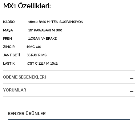
MX1 Özellikleri:
KADRO
:16x10 BMX HI-TEN SUSPANSIYON
MAŞA
:16" KAWASAKI M 800
FREN
:LOGAN V- BRAKE
ZİNCİR :KMC 410
JANT SETİ
:X-RAY RIMS
LASTİK
:CST C 1213 M 16x2
ÖDEME SEÇENEKLERİ
YORUMLAR
BENZER ÜRÜNLER