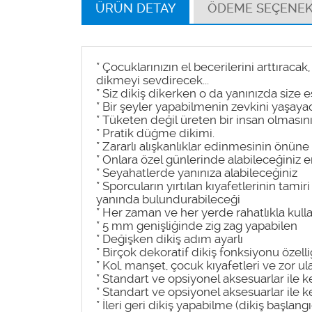
ÜRÜN DETAY
ÖDEME SEÇENEK
* Çocuklarınızın el becerilerini arttıracak,
dikmeyi sevdirecek...
* Siz dikiş dikerken o da yanınızda size 
* Bir şeyler yapabilmenin zevkini yaşaya
* Tüketen değil üreten bir insan olmasın
* Pratik düğme dikimi.
* Zararlı alışkanlıklar edinmesinin önün
* Onlara özel günlerinde alabileceğiniz 
* Seyahatlerde yanınıza alabileceğiniz
* Sporcuların yırtılan kıyafetlerinin tamiri
yanında bulundurabileceği
* Her zaman ve her yerde rahatlıkla kull
* 5 mm genişliğinde zig zag yapabilen
* Değişken dikiş adım ayarlı
* Birçok dekoratif dikiş fonksiyonu özelli
* Kol, manşet, çocuk kıyafetleri ve zor u
* Standart ve opsiyonel aksesuarlar ile k
* Standart ve opsiyonel aksesuarlar ile k
* İleri geri dikiş yapabilme (dikiş başlan