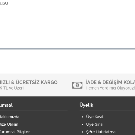
tusu
HIZLI & ÜCRETSİZ KARGO
İADE & DEĞİŞİM KOLA
9 TL ve Üzeri
Hemen Yardımcı Oluyoruz!
umsal
Üyelik
Hakkımızda
Üye Kayıt
ize Ulaşın
Üye Girişi
urumsal Bilgiler
Şifre Hatırlatma