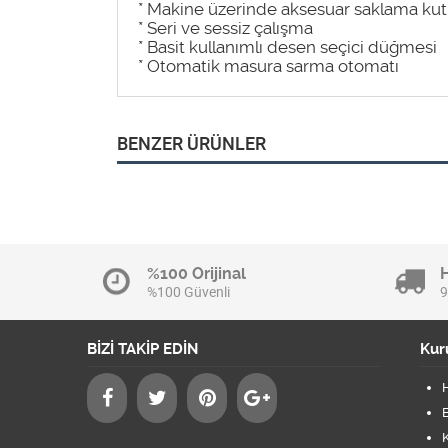
* Makine üzerinde aksesuar saklama ku
* Seri ve sessiz çalışma
* Basit kullanımlı desen seçici düğmesi
* Otomatik masura sarma otomatı
BENZER ÜRÜNLER
%100 Orijinal
%100 Güvenli
9
BİZİ TAKİP EDİN
Kur
B
K