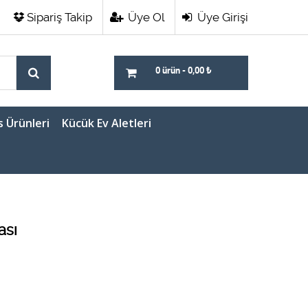
Sipariş Takip
Üye Ol
Üye Girişi
0 ürün
-
0,00
₺
s Ürünleri
Kücük Ev Aletleri
ası