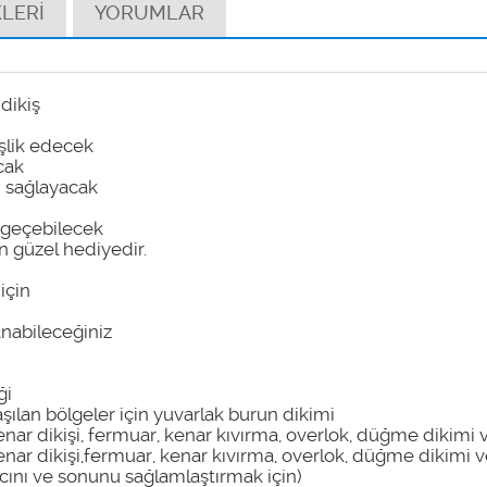
LERİ
YORUMLAR
 dikiş
eşlik edecek
cak
ı sağlayacak
e geçebilecek
en güzel hediyedir.
 için
anabileceğiniz
ği
laşılan bölgeler için yuvarlak burun dikimi
enar dikişi, fermuar, kenar kıvırma, overlok, düğme dikimi 
enar dikişi,fermuar, kenar kıvırma, overlok, düğme dikimi v
gıcını ve sonunu sağlamlaştırmak için)