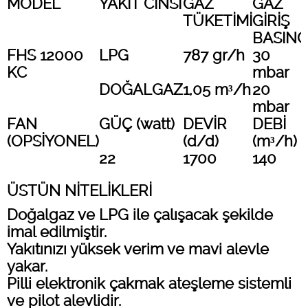
MODEL
YAKIT CİNSİ
GAZ
GAZ
TÜKETİMİ
GİRİŞ
BASINC
FHS 12000
LPG
787 gr/h
30
KC
mbar
DOĞALGAZ
1,05 m³/h
20
mbar
FAN
GÜÇ (watt)
DEVİR
DEBİ
(OPSİYONEL)
(d/d)
(m³/h)
22
1700
140
ÜSTÜN NİTELİKLERİ
Doğalgaz ve LPG ile çalışacak şekilde
imal edilmiştir.
Yakıtınızı yüksek verim ve mavi alevle
yakar.
Pilli elektronik çakmak ateşleme sistemli
ve pilot alevlidir.