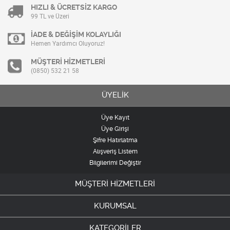
HIZLI & ÜCRETSİZ KARGO
99 TL ve Üzeri
İADE & DEĞİŞİM KOLAYLIĞI
Hemen Yardımcı Oluyoruz!
MÜŞTERİ HİZMETLERİ
(0850) 532 21 58
ÜYELİK
Üye Kayıt
Üye Girişi
Şifre Hatırlatma
Alışveriş Listem
Bilgilerimi Değiştir
MÜŞTERİ HİZMETLERİ
KURUMSAL
KATEGORİLER