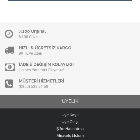
%100 Orijinal
%100 Güvenli
HIZLI & ÜCRETSİZ KARGO
99 TL ve Üzeri
İADE & DEĞİŞİM KOLAYLIĞI
Hemen Yardımcı Oluyoruz!
MÜŞTERİ HİZMETLERİ
(0850) 532 21 58
ÜYELİK
Üye Kayıt
Üye Girişi
Şifre Hatırlatma
Alışveriş Listem