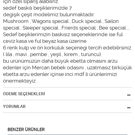
için özel sipariş alabiliriz.
sedef baskılı beşiklerimizde 7
degişik çeşit modelimiz bulunmaktadır.
Mushroom , Wagons special , Duck special , Sailon
special , Sleeper special , Frierds special , Bee special ...
Sedef beşiklerimizin baskısız seçeneklerinde ise ful
ceviz kasa ve ful beyaz kasa üzerine
6 renk kulp ve ön korkuluk seçenegi tercih edebilirsiniz.
( lila , mavi , pembe , yeşil , kırem , turuncu).
bu urünümüzün daha büyük ebetta olmasını arzu
edenler için Mercan bebek odasını , uzatmasız birküçük
ebetta arzu edenler içinse inci mdf li ürünlerimizi
önermekteyiz .
ÖDEME SEÇENEKLERİ
YORUMLAR
BENZER ÜRÜNLER