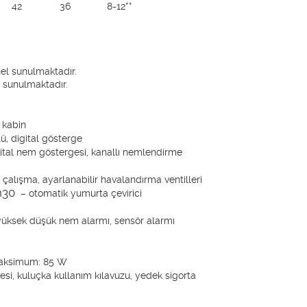
42
36
8-12**
onel sunulmaktadır.
l sunulmaktadır.
 kabin
lü, digital gösterge
gital nem göstergesi, kanallı nemlendirme
z çalışma, ayarlanabilir havalandırma ventilleri
n30
– otomatik yumurta çevirici
,yüksek düşük nem alarmı, sensör alarmı
aksimum: 85 W
si, kuluçka kullanım kılavuzu, yedek sigorta