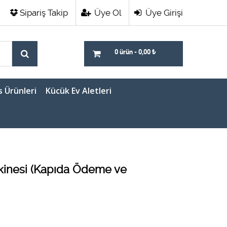
Sipariş Takip
Üye Ol
Üye Girişi
0 ürün
-
0,00
₺
s Ürünleri
Kücük Ev Aletleri
inesi (Kapıda Ödeme ve