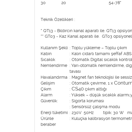
30
20
54-78*
Teknik Özellikleri :
* QT13 - Bıldırcın kanal aparatı ile. QT13 opsiy
** GT03 - Kaz Kanal aparatı ile. GT03 opsiyone
Kullanım Şekli
: Toplu yükleme – Toplu çıkım
Kabin
: Kalın cidarlı tamamı şeffaf ABS
Sıcaklık
: Otomatik Digital sıcaklık kontro
Nemlendirme
: Yarı-otomatik nemlendirme, di
tavası
Havalandırma
: Magnet fan teknolojisi ile sessi
Contur
Gelişim
: Otomatik çevirme, 1 x
CS40
Çıkım
:
çıkım altlığı
Alarm
: Yüksek – düşük sıcaklık alarmı
Güvenlik:
: Sigorta koruması
: Sensörsüz çalışma modu
Enerji tüketimi
: 230V 50Hz tipik: 30 W m
Ürünle
: Kuluçka kalibrasyon termometre
beraber