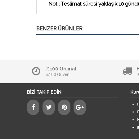
Not : Teslimat süresi yaklaşık 10 gündü
BENZER ÜRÜNLER
%100 Orijinal
%100 Güvenli
9
BİZİ TAKİP EDİN
Kur
B
K
İ