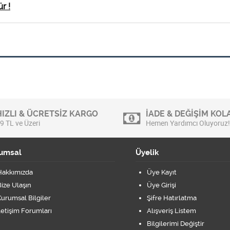
r !
HIZLI & ÜCRETSİZ KARGO
İADE & DEĞİŞİM KOLA
9 TL ve Üzeri
Hemen Yardımcı Oluyoruz!
umsal
Üyelik
Hakkımızda
Üye Kayıt
ize Ulaşın
Üye Girişi
urumsal Bilgiler
Şifre Hatırlatma
letişim Forumları
Alışveriş Listem
Bilgilerimi Değiştir