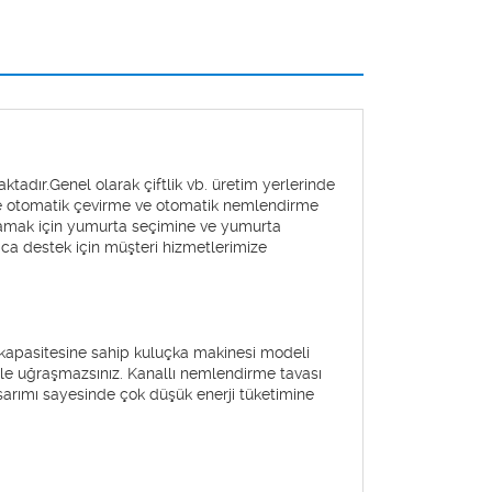
aktadır.Genel olarak çiftlik vb. üretim yerlerinde
nde otomatik çevirme ve otomatik nemlendirme
lamak için yumurta seçimine ve yumurta
rıca destek için müşteri hizmetlerimize
apasitesine sahip kuluçka makinesi modeli
 ile uğraşmazsınız. Kanallı nemlendirme tavası
sarımı sayesinde çok düşük enerji tüketimine