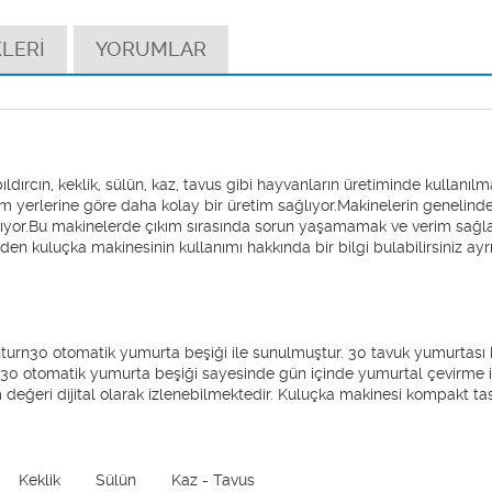
LERİ
YORUMLAR
ldırcın, keklik, sülün, kaz, tavus gibi hayvanların üretiminde kullanılm
tim yerlerine göre daha kolay bir üretim sağlıyor.Makinelerin geneli
rıyor.Bu makinelerde çıkım sırasında sorun yaşamamak ve verim sağ
nden kuluçka makinesinin kullanımı hakkında bir bilgi bulabilirsiniz ay
n30 otomatik yumurta beşiği ile sunulmuştur. 30 tavuk yumurtası k
nturn30 otomatik yumurta beşiği sayesinde gün içinde yumurtal çevirme
değeri dijital olarak izlenebilmektedir. Kuluçka makinesi kompakt ta
Keklik
Sülün
Kaz - Tavus