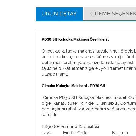
ÜRÜN DETAY
ÖDEME SEÇENEK
PD30 SH Kuluçka Makinesi Özellikleri :
Öncelikle kuluçka makinesi tavuk, hindi, ördek, bı
kullanılan kuluçka makinesi kümes vb. gibi üre
bulunması üretim yapmanızı dahada kolaylaştı
takibine dikkat etmeniz gerekiyor.İnternet üzeri
ulaşabilirsiniz.
Cimuka Kuluçka Makinesi - PD30 SH
Cimuka PD30 SH Kuluçka Makinesi modeli Contur
diğer kanatlı türleri için de kullanılabilir. Co
nem ayarını rahatlıkla yapmanızı sağlarken nem 
sahiptir.
PD30 SH Yumurta Kapasitesi
Tavuk
Hindi - Ördek
Bıldırcın