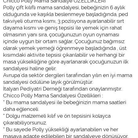
Chicco Polly Mama Sandalye ÖZELLİKLERİ
Polly çift kılıflı mama sandalyesi, bebeğinizin 6 aylık
olduğunda ve kaşıkla beslenmeye başladığında, ped
takviyeli oturma kısmı, 3 pozisyona ayarlanabilir sırt
dayama kısmı ve geniş tepsisi ile yemek için rahat
olmasının yanı sıra, çocuğunuzun oyun oynaması
içinde uygun bir ortam sağlar. Çocuğunuz bağımsız
olarak yemek yemeği öğrenmeye başladığında , üst
kısımdaki aktivite tepsisi çıkarılabilir ve herhangi bir
masa yüksekliğine göre ayarlanarak çocuğunuzun ilk
sandalyesi haline gelir.
Avrupa`da sektör dergileri tarafından yılın en iyi mama
sandalyesi ödülüne layık görülmüştür.
İtalyan Pediyatri Derneği tarafından onaylanmıştır.
Chicco Polly Mama Sandalyesi Özellikleri :
* Bu mama sandalyesi ile bebeğinizin mama saatleri
daha eğlenceli.
* Dolgu malzemeli kılıf ve ön tepsisini kolayca
çıkarabiliyorsunuz.
* Bu sayede Polly yüksekliği ayarlanabilen ve her
masaya adapte edilebilen bir sandalyeye dönüşüyor.