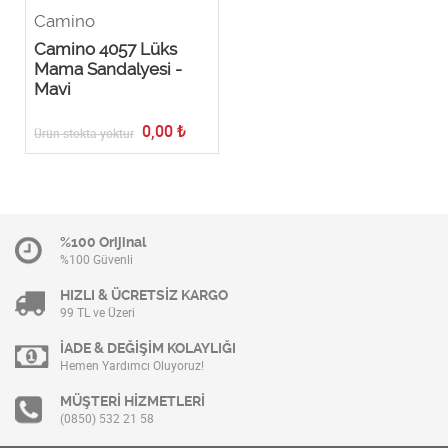
Camino
Camino 4057 Lüks
Mama Sandalyesi -
Mavi
0,00
₺
Ürün stokta yoktur
%100 Orijinal
%100 Güvenli
HIZLI & ÜCRETSİZ KARGO
99 TL ve Üzeri
İADE & DEĞİŞİM KOLAYLIĞI
Hemen Yardımcı Oluyoruz!
MÜŞTERİ HİZMETLERİ
(0850) 532 21 58