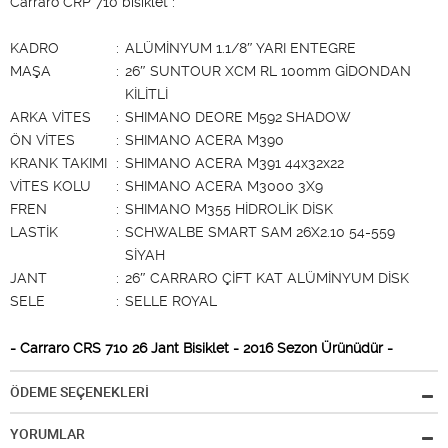
Carraro CRP 710 bisiklet :
KADRO
:
ALÜMİNYUM 1.1/8″ YARI ENTEGRE
MAŞA
:
26″ SUNTOUR XCM RL 100mm GİDONDAN
KİLİTLİ
ARKA VİTES
:
SHIMANO DEORE M592 SHADOW
ÖN VİTES
:
SHIMANO ACERA M390
KRANK TAKIMI
:
SHIMANO ACERA M391 44x32x22
VİTES KOLU
:
SHIMANO ACERA M3000 3X9
FREN
:
SHIMANO M355 HİDROLİK DİSK
LASTİK
:
SCHWALBE SMART SAM 26X2.10 54-559
SİYAH
JANT
:
26″ CARRARO ÇİFT KAT ALÜMİNYUM DİSK
SELE
:
SELLE ROYAL
- Carraro CRS 710 26 Jant Bisiklet - 2016 Sezon Ürünüdür -
ÖDEME SEÇENEKLERİ
YORUMLAR