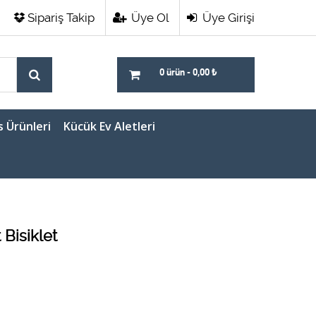
Sipariş Takip
Üye Ol
Üye Girişi
0 ürün
-
0,00
₺
s Ürünleri
Kücük Ev Aletleri
Bisiklet