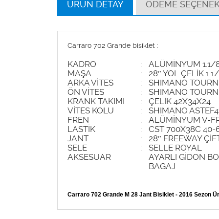
ÜRÜN DETAY
ÖDEME SEÇENEK
Carraro 702 Grande bisiklet :
KADRO
:
ALÜMİNYUM 1.1/
MAŞA
:
28″ YOL ÇELİK 1.1
ARKA VİTES
:
SHIMANO TOURN
ÖN VİTES
:
SHIMANO TOURN
KRANK TAKIMI
:
ÇELİK 42X34X24
VİTES KOLU
:
SHIMANO ASTEF4
FREN
:
ALÜMİNYUM V-F
LASTİK
:
CST 700X38C 40-
JANT
:
28″ FREEWAY Çİ
SELE
:
SELLE ROYAL
AKSESUAR
AYARLI GİDON BO
BAGAJ
Carraro 702 Grande M 28 Jant Bisiklet - 2016 Sezon Ü