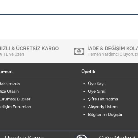
HIZLI & ÜCRETSİZ KARGO
İADE & DEĞİŞİM KOLA
9 TL ve Üzeri
Hemen Yardımcı Oluyoruz!
umsal
Üyelik
Hakkımızda
Üye Kayıt
ize Ulaşın
Üye Girişi
urumsal Bilgiler
Şifre Hatırlatma
letişim Forumları
Alışveriş Listem
Bilgilerimi Değiştir
Ücretsiz Kargo
Çağrı Merkezi