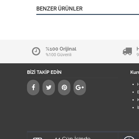
BENZER ÜRÜNLER
%100 Orijinal
%100 Güvenli
9
BİZİ TAKİP EDİN
Kur
B
K
İ
14 Gün İçinde