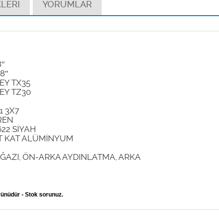
LERİ
YORUMLAR
8″
/8″
EY TX35
EY TZ30
1 3X7
REN
622 SİYAH
FT KAT ALÜMİNYUM
ĞAZI, ÖN-ARKA AYDINLATMA, ARKA
rünüdür - Stok sorunuz.