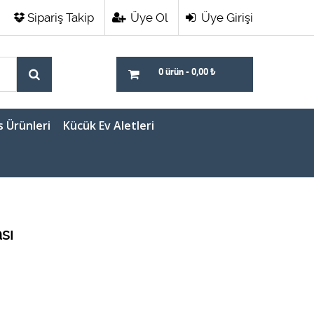
Sipariş Takip
Üye Ol
Üye Girişi
0 ürün
-
0,00
₺
s Ürünleri
Kücük Ev Aletleri
sı