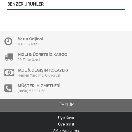
BENZER ÜRÜNLER
%100 Orijinal
%100 Güvenli
HIZLI & ÜCRETSİZ KARGO
99 TL ve Üzeri
İADE & DEĞİŞİM KOLAYLIĞI
Hemen Yardımcı Oluyoruz!
MÜŞTERİ HİZMETLERİ
(0850) 532 21 58
ÜYELİK
Üye Kayıt
Üye Girişi
Şifre Hatırlatma