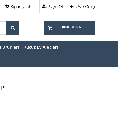
Sipariş Takip
Üye Ol
Üye Girişi
0 ürün
-
0,00
₺
s Ürünleri
Kücük Ev Aletleri
EP