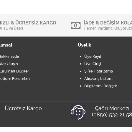
HIZLI & ÜCRETSİZ KARGO
İADE & DEĞİŞİM KOLA
9 TL ve Üzeri
Hemen Yardımcı Oluyoruz!
umsal
Üyelik
Hakkımızda
Üye Kayıt
ize Ulaşın
Üye Girişi
urumsal Bilgiler
Şifre Hatırlatma
letişim Forumları
Alışveriş Listem
Bilgilerimi Değiştir
Ücretsiz Kargo
Çağrı Merkezi
(0850) 532 21 5