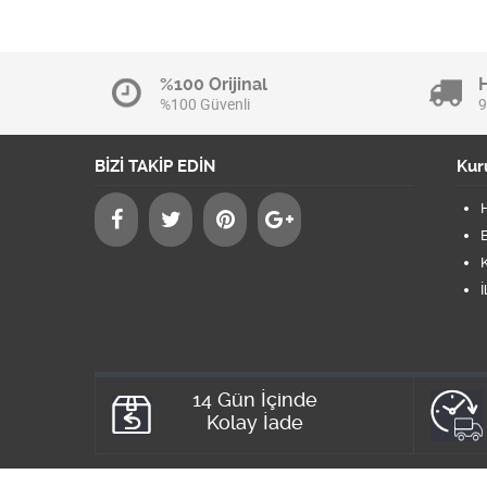
%100 Orijinal
%100 Güvenli
9
BİZİ TAKİP EDİN
Kur
B
K
İ
14 Gün İçinde
Kolay İade