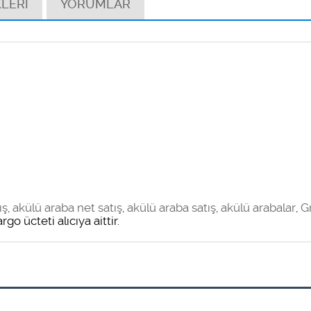
LERİ
YORUMLAR
ış
,
akülü araba net satış
,
akülü araba satış
,
akülü arabalar
,
G
 ücteti alıcıya aittir.