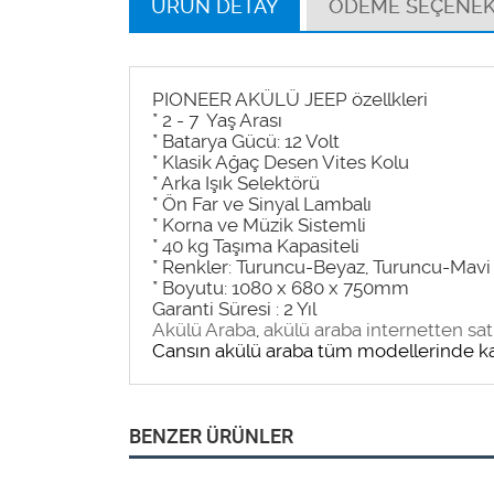
ÜRÜN DETAY
ÖDEME SEÇENEK
PIONEER AKÜLÜ JEEP özellkleri
* 2 - 7 Yaş Arası
* Batarya Gücü: 12 Volt
* Klasik Ağaç Desen Vites Kolu
* Arka Işık Selektörü
* Ön Far ve Sinyal Lambalı
* Korna ve Müzik Sistemli
* 40 kg Taşıma Kapasiteli
* Renkler: Turuncu-Beyaz, Turuncu-Mavi
* Boyutu: 1080 x 680 x 750mm
Garanti Süresi : 2 Yıl
Akülü Araba
,
akülü araba internetten sat
Cansın akülü araba tüm modellerinde kargo
BENZER ÜRÜNLER