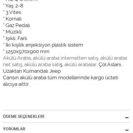
* Yaş: 2-8
* 3 Vites
* Kornalı
* Gaz Pedalı
* Müzikli
* Işıklı, Farlı
* İki kişilik enjeksiyon plastik sistem
* 1250x970x900 mm
Akülü Araba
,
akülü araba internetten satış
,
akülü araba
net satış
,
akülü araba satı
ş,
akülü arabalar
, Çöl Aslanı,
Uzaktan Kumandalı Jeep
Cansın akülü araba tüm modellerinde kargo ücteti
alıcıya aittir.
ÖDEME SEÇENEKLERİ
YORUMLAR