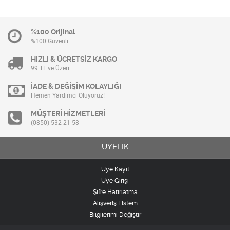
%100 Orijinal
%100 Güvenli
HIZLI & ÜCRETSİZ KARGO
99 TL ve Üzeri
İADE & DEĞİŞİM KOLAYLIĞI
Hemen Yardımcı Oluyoruz!
MÜŞTERİ HİZMETLERİ
(0850) 532 21 58
ÜYELİK
Üye Kayıt
Üye Girişi
Şifre Hatırlatma
Alışveriş Listem
Bilgilerimi Değiştir