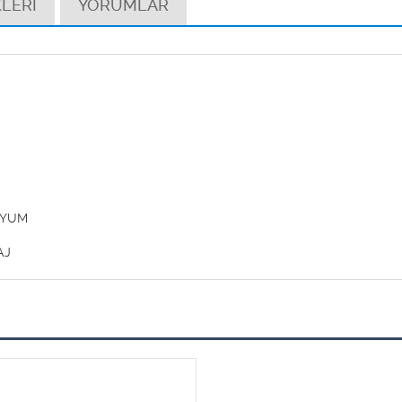
LERİ
YORUMLAR
YUM
AJ
0