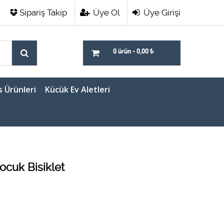
Sipariş Takip
Üye Ol
Üye Girişi
0 ürün
-
0,00
₺
s Ürünleri
Kücük Ev Aletleri
ocuk Bisiklet