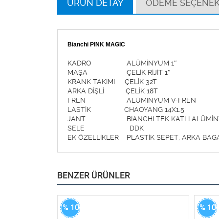
ÜRÜN DETAY
ÖDEME SEÇENEK
Bianchi PINK MAGIC
KADRO ALÜMİNYUM 1″
MAŞA ÇELİK RİJİT 1″
KRANK TAKIMI ÇELİK 32T
ARKA DİŞLİ ÇELİK 18T
FREN ALÜMİNYUM V-FREN
LASTİK CHAOYANG 14X1.5
JANT BIANCHI TEK KATLI ALÜMİN
SELE DDK
EK ÖZELLİKLER PLASTİK SEPET, ARKA BAG
BENZER ÜRÜNLER
% 100
% 10