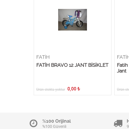
FATİH
FATİ
FATİH BRAVO 12 JANT BİSİKLET
Fatih
Jant
0,00
₺
Ürün stokta yoktur
Ürün st
%100 Orijinal
%100 Güvenli
9