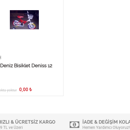
H
 Deniz Bisiklet Deniss 12
0,00
₺
okta yoktur
HIZLI & ÜCRETSİZ KARGO
İADE & DEĞİŞİM KOLA
9 TL ve Üzeri
Hemen Yardımcı Oluyoruz!