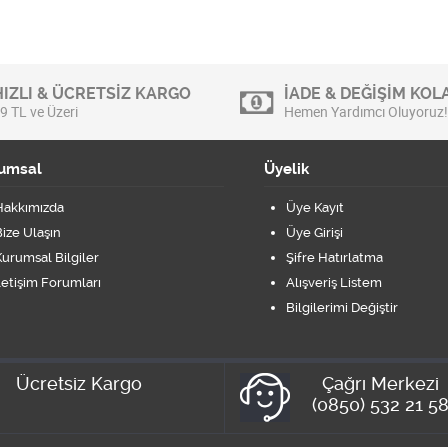
HIZLI & ÜCRETSİZ KARGO
İADE & DEĞİŞİM KOLA
9 TL ve Üzeri
Hemen Yardımcı Oluyoruz!
umsal
Üyelik
Hakkımızda
Üye Kayıt
ize Ulaşın
Üye Girişi
urumsal Bilgiler
Şifre Hatırlatma
letişim Forumları
Alışveriş Listem
Bilgilerimi Değiştir
Ücretsiz Kargo
Çağrı Merkezi
(0850) 532 21 5