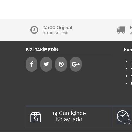
%100 Orijinal
%100 Güvenli
9
BİZİ TAKİP EDİN
Kur
B
K
İ
14 Gün İçinde
Kolay İade