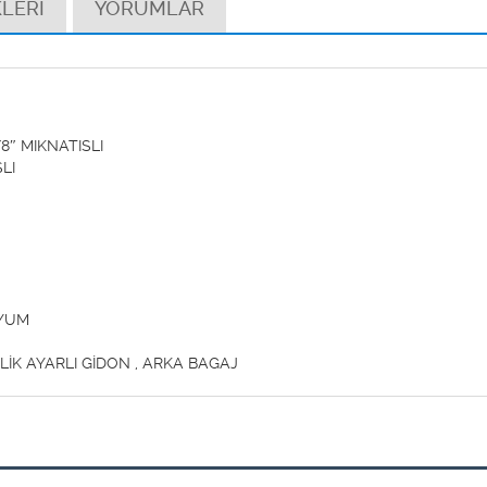
LERİ
YORUMLAR
MIKNATISLI
LI
YUM
K AYARLI GİDON , ARKA BAGAJ