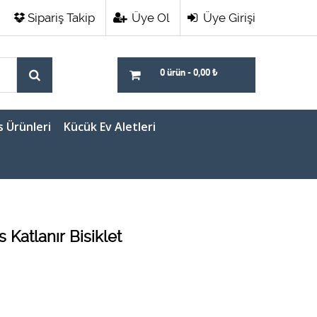
Sipariş Takip
Üye Ol
Üye Girişi
0 ürün
-
0,00
₺
s Ürünleri
Kücük Ev Aletleri
 Katlanır Bisiklet