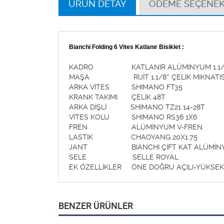
ÜRÜN DETAY
ÖDEME SEÇENEK
Bianchi Folding 6 Vites Katlanır Bisiklet :
KADRO KATLANIR ALÜMİNYUM 1.1/8″ 
MAŞA RİJİT 1.1/8″ ÇELİK MIKNATIS
ARKA VİTES SHIMANO FT35
KRANK TAKIMI ÇELİK 48T
ARKA DİŞLİ SHIMANO TZ21 14-28T
VİTES KOLU SHIMANO RS36 1X6
FREN ALÜMİNYUM V-FREN
LASTİK CHAOYANG 20X1.75
JANT BIANCHI ÇİFT KAT ALÜMİN
SELE SELLE ROYAL
EK ÖZELLİKLER ÖNE DOĞRU AÇILI-YÜKSEKLİ
BENZER ÜRÜNLER