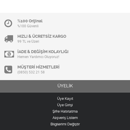
%100 Orijinal
%100 Güvenli
HIZLI & ÜCRETSİZ KARGO
99 TL ve Üzeri
İADE & DEĞİŞİM KOLAYLIĞI
Hemen Yardımcı Oluyoruz!
MÜŞTERİ HİZMETLERİ
(0850) 532 21 58
ÜYELİK
Üye Kayıt
Üye Girişi
Şifre Hatırlatma
Alışveriş Listem
Bilgilerimi Değiştir