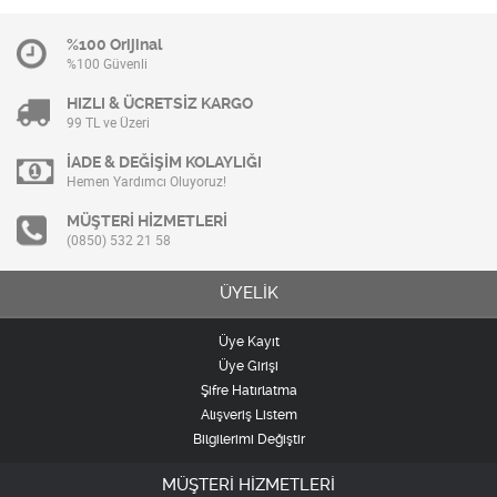
%100 Orijinal
%100 Güvenli
HIZLI & ÜCRETSİZ KARGO
99 TL ve Üzeri
İADE & DEĞİŞİM KOLAYLIĞI
Hemen Yardımcı Oluyoruz!
MÜŞTERİ HİZMETLERİ
(0850) 532 21 58
ÜYELİK
Üye Kayıt
Üye Girişi
Şifre Hatırlatma
Alışveriş Listem
Bilgilerimi Değiştir
MÜŞTERİ HİZMETLERİ