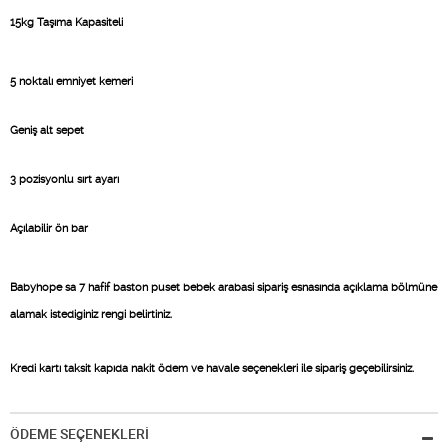
15kg Taşıma Kapasiteli
5 noktalı emniyet kemeri
Geniş alt sepet
3 pozisyonlu sırt ayarı
Açılabilir ön bar
Babyhope sa 7 hafif baston puset bebek arabasi sipariş esnasında açıklama bölmüne
alamak istediginiz rengi belirtiniz.
Kredi kartı taksit kapıda nakit ödem ve havale seçenekleri ile sipariş geçebilirsiniz.
ÖDEME SEÇENEKLERİ