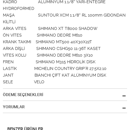
KADRO ALÜMİNYUM 1.1/8″ YARI-ENTEGRE
HYDROFORMED
MAŞA SUNTOUR XCM 1.1/8″ RL 100mm GİDONDAN
KİLİTLİ
ARKA VİTES SHIMANO XT T8000 SHADOW
ÖN VİTES SHIMANO DEORE M610
KRANK TAKIMI SHIMANO MT500 40X30X22T
ARKA DİŞLİ SHIMANO CSHG50 11-36T KASET
VİTES KOLU SHIMANO DEORE M610 3X10
FREN SHIMANO M315 HİDROLİK DİSK
LASTİK MICHELIN COUNTRY GRIP’R 27.5X2.10
JANT BIANCHI ÇİFT KAT ALÜMİNYUM DİSK
SELE VELO
ÖDEME SEÇENEKLERİ
YORUMLAR
BENZER ÜRÜNLER