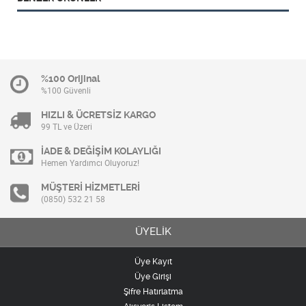
%100 Orijinal
%100 Güvenli
HIZLI & ÜCRETSİZ KARGO
99 TL ve Üzeri
İADE & DEĞİŞİM KOLAYLIĞI
Hemen Yardımcı Oluyoruz!
MÜŞTERİ HİZMETLERİ
(0850) 532 21 58
ÜYELİK
Üye Kayıt
Üye Girişi
Şifre Hatırlatma