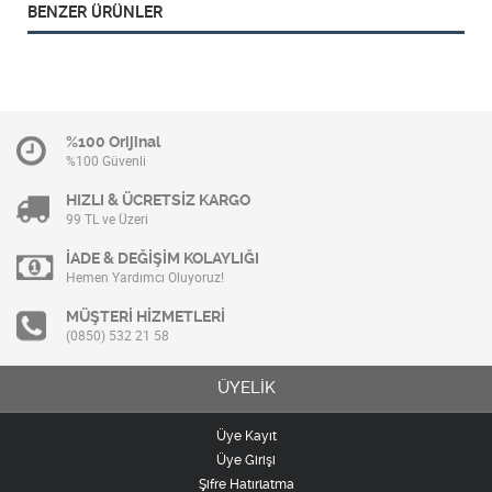
BENZER ÜRÜNLER
%100 Orijinal
%100 Güvenli
HIZLI & ÜCRETSİZ KARGO
99 TL ve Üzeri
İADE & DEĞİŞİM KOLAYLIĞI
Hemen Yardımcı Oluyoruz!
MÜŞTERİ HİZMETLERİ
(0850) 532 21 58
ÜYELİK
Üye Kayıt
Üye Girişi
Şifre Hatırlatma