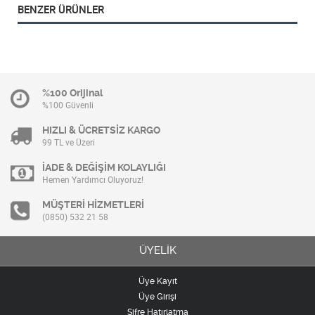
BENZER ÜRÜNLER
%100 Orijinal
%100 Güvenli
HIZLI & ÜCRETSİZ KARGO
99 TL ve Üzeri
İADE & DEĞİŞİM KOLAYLIĞI
Hemen Yardımcı Oluyoruz!
MÜŞTERİ HİZMETLERİ
(0850) 532 21 58
ÜYELİK
Üye Kayıt
Üye Girişi
Şifre Hatırlatma