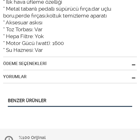
* Ilık hava üfleme özelliği
* Metal tabanlı pedallı süpürücü fırça,dar uçlu
boru,perde fırçası,koltuk temizleme aparatı
* Aksesuar askısı
* Toz Torbası: Var
* Hepa Filtre: Yok
* Motor Gücü (watt): 1600
* Su Haznesi: Var
ÖDEME SEÇENEKLERİ
YORUMLAR
BENZER ÜRÜNLER
%100 Orijinal