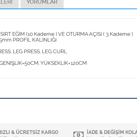
LERİ
YORUMLAR
SIRT EĞİM (10 Kademe ) VE OTURMA AÇISI ( 3 Kademe )
.5mm PROFİL KALINLIĞI
ESS, LEG PRESS, LEG CURL
GENİŞLİK=50CM, YÜKSEKLİK=120CM
HIZLI & ÜCRETSİZ KARGO
İADE & DEĞİŞİM KOLA