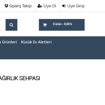
Sipariş Takip
Üye Ol
Üye Girişi
0 ürün
-
0,00
₺
s Ürünleri
Kücük Ev Aletleri
AĞIRLIK SEHPASI