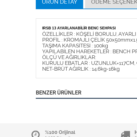
ÜRÜN DETAY
ÖDEME SEÇENEK
IRSB 13 AYARLANABİLİR BENC SEHPASI
ÖZELLİKLER : KÖŞELİ BORULU, AYARLI 
PROFİL : KROMAJLI ÇELİK 50x50mmx1
TAŞIMA KAPASİTESİ : 100kg
YAPILABİLEN HAREKETLER : BENCH PR
ÖLÇÜ VE AĞIRLIKLAR:
KURULU EBATLAR : UZUNLUK=117CM, 
NET-BRÜT AĞIRLIK : 14.6kg-16kg
BENZER ÜRÜNLER
%100 Orijinal