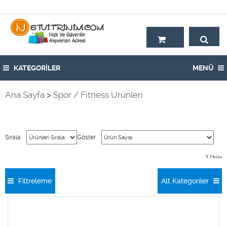
Hoşgeldiniz,
KATEGORİLER
MENÜ
Ana Sayfa
>
Spor / Fitness Ürünleri
Sırala
Göster
1
Ürün
Filtreleme
Alt Kategoriler