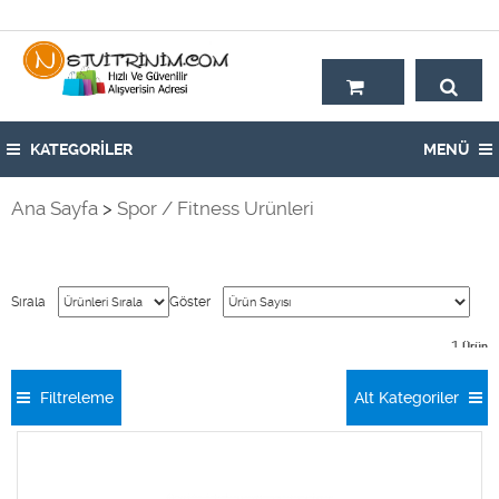
Hoşgeldiniz,
KATEGORİLER
MENÜ
Ana Sayfa
>
Spor / Fitness Ürünleri
Sırala
Göster
1
Ürün
Filtreleme
Alt Kategoriler