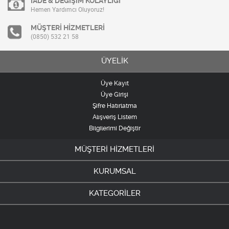
İADE & DEĞİŞİM KOLAYLIĞI
Hemen Yardımcı Oluyoruz!
MÜŞTERİ HİZMETLERİ
(0850) 532 21 58
ÜYELİK
Üye Kayıt
Üye Girişi
Şifre Hatırlatma
Alışveriş Listem
Bilgilerimi Değiştir
MÜŞTERİ HİZMETLERİ
KURUMSAL
KATEGORİLER