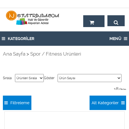
Hoşgeldiniz,
KATEGORİLER
MENÜ
Ana Sayfa
>
Spor / Fitness Ürünleri
Sırala
Göster
18
Ürün
Filtreleme
Alt Kategoriler