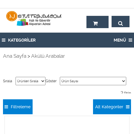
Hoşgeldiniz,
KATEGORİLER
MENÜ
Ana Sayfa
>
Akülü Arabalar
Sırala
Göster
3
Ürün
Filtreleme
Alt Kategoriler